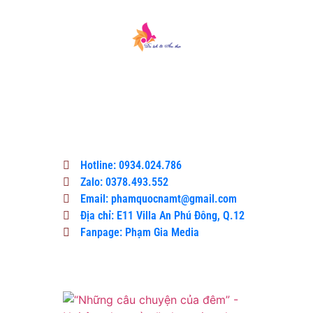
Du lịch & Ẩm thực là một cổng thông tin
công bằng và khách quan, nơi độc giả có
thể tìm thấy thông tin tốt nhất, các sự
kiện gần đây và tin tức giải trí.
Hotline: 0934.024.786
Zalo: 0378.493.552
Email: phamquocnamt@gmail.com
Địa chỉ: E11 Villa An Phú Đông, Q.12
Fanpage: Phạm Gia Media
Xem Thêm
“Những
câu