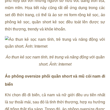
phù hợp đối với những người sở hữu vóc dáng tròn trịa,
mũm mĩm. Họa tiết này cũng rất dễ ứng dụng trong các
set đồ thời trang, có thể là áo sơ mi form rộng kẻ sọc, áo
phông kẻ sọc, quần short kẻ sọc đều toát lên được sự
thời thượng, trendy và khỏe khoắn.
Áo thun kẻ sọc nam tính, trẻ trung và năng động với quần
short. Ảnh: Internet
Áo phông oversize phối quần short và mũ cói nam đi
biển
Khi chọn đồ đi biển, cả nam và nữ giới đều ưu tiên nhất
là sự thoải mái, sau đó là tính thời thượng, hợp xu hướng
để trông thật tỏa sáng. Trong đó, áo phông oversize được