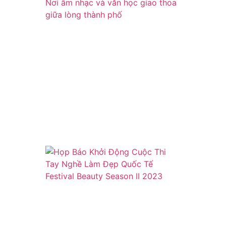
chuyện
của
đêm” –
Nơi âm
nhạc
và văn
học
giao
thoa
giữa
lòng
thành
phố
Họp
Báo
Khởi
Động
Cuộc
Thi Tay
Nghề
Làm