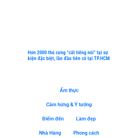
Đẹp
Quốc
Tế
Festival
Beauty
Season
II 2023
Hơn 2000 thú cưng “cất tiếng nói” tại sự
kiện đặc biệt, lần đầu tiên có tại TP.HCM
DANH MỤC
Ẩm thực
Cảm hứng & Ý tưởng
Điểm đến
Làm đẹp
Nhà Hàng
Phong cách