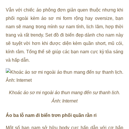
Vẫn với chiếc áo phông đơn giản quen thuộc nhưng khi
phối ngoài kèm áo sơ mi form rộng hay oversize, bạn
nam sẽ mang trong mình sự nam tính, lịch lãm, hợp thời
trang và rất trendy. Set đồ đi biển đẹp dành cho nam này
sẽ tuyệt vời hơn khi được diện kèm quần short, mũ cói,
kính râm. Tổng thể sẽ giúp các bạn nam cực kỳ tỏa sáng
và hấp dẫn.
Khoác áo sơ mi ngoài áo thun mang đến sự thanh lịch.
Ảnh: Internet
Áo ba lỗ nam đi biển trơn phối quần rằn ri
Một số bạn nam sở hữu body cực hấp dẫn với cơ bắp