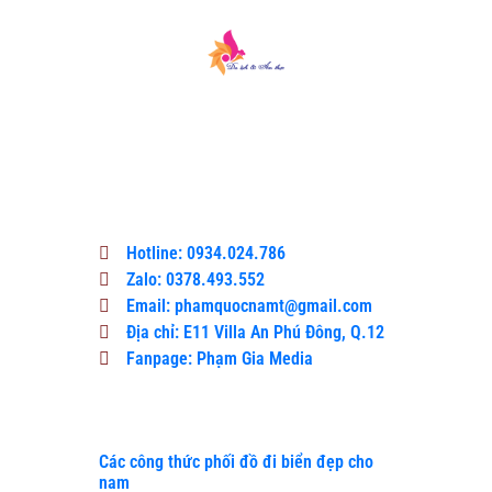
Du lịch & Ẩm thực là một cổng thông tin
công bằng và khách quan, nơi độc giả có
thể tìm thấy thông tin tốt nhất, các sự
kiện gần đây và tin tức giải trí.
Hotline: 0934.024.786
Zalo: 0378.493.552
Email: phamquocnamt@gmail.com
Địa chỉ: E11 Villa An Phú Đông, Q.12
Fanpage: Phạm Gia Media
Xem Thêm
Các công thức phối đồ đi biển đẹp cho
nam