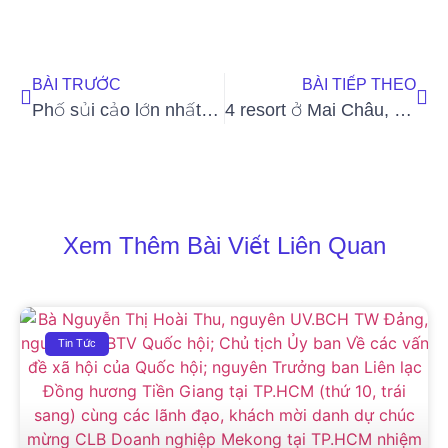
BÀI TRƯỚC
BÀI TIẾP THEO
Phố sủi cảo lớn nhất Sài Gòn
4 resort ở Mai Châu, Hoà Bình view “chất lừ”, cách Hà Nội chỉ 3 giờ đi xe
Xem Thêm Bài Viết Liên Quan
Tin Tức