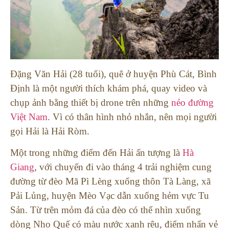
Đặng Văn Hải (28 tuổi), quê ở huyện Phù Cát, Bình
Định là một người thích khám phá, quay video và
chụp ảnh bằng thiết bị drone trên những
nẻo đường
Việt Nam
. Vì có thân hình nhỏ nhắn, nên mọi người
gọi Hải là Hải Ròm.
Một trong những điểm đến Hải ấn tượng là
Hà
Giang
, với chuyến đi vào tháng 4 trải nghiệm cung
đường từ đèo Mã Pì Lèng xuống thôn Tà Làng, xã
Pải Lủng, huyện Mèo Vạc dẫn xuống hẻm vực Tu
Sản. Từ trên mỏm đá của đèo có thể nhìn xuống
dòng Nho Quế có màu nước xanh rêu, điểm nhấn vẻ