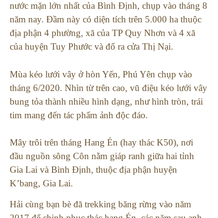
nước mặn lớn nhất của Bình Định, chụp vào tháng 8
năm nay. Đầm này có diện tích trên 5.000 ha thuộc
địa phận 4 phường, xã của TP Quy Nhơn và 4 xã
của huyện Tuy Phước và đổ ra cửa Thị Nại.
Mùa kéo lưới vây ở hòn Yến, Phú Yên chụp vào
tháng 6/2020. Nhìn từ trên cao, vũ điệu kéo lưới vây
bung tỏa thành nhiều hình dạng, như hình tròn, trái
tim mang đến tác phẩm ảnh độc đáo.
Mây trôi trên tháng Hang Én (hay thác K50), nơi
đầu nguồn sông Côn nằm giáp ranh giữa hai tỉnh
Gia Lai và Bình Định, thuộc địa phận huyện
K’bang, Gia Lai.
Hải cùng bạn bè đã trekking băng rừng vào năm
2017 để chinh phục thác hang Én, các năm sau anh