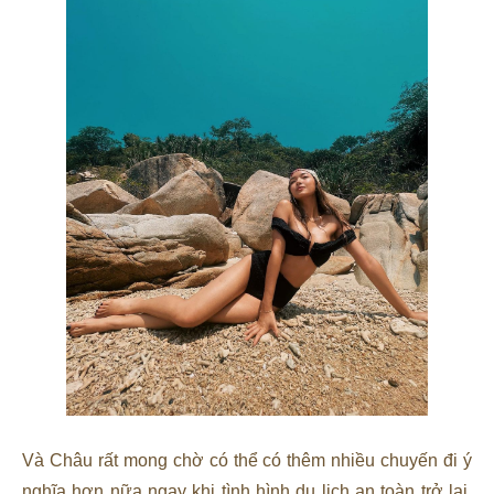
Và Châu rất mong chờ có thể có thêm nhiều chuyến đi ý
nghĩa hơn nữa ngay khi tình hình du lịch an toàn trở lại.