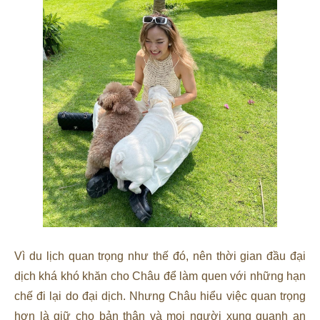
Vì du lịch quan trọng như thế đó, nên thời gian đầu đại
dịch khá khó khăn cho Châu để làm quen với những hạn
chế đi lại do đại dịch. Nhưng Châu hiểu việc quan trọng
hơn là giữ cho bản thân và mọi người xung quanh an