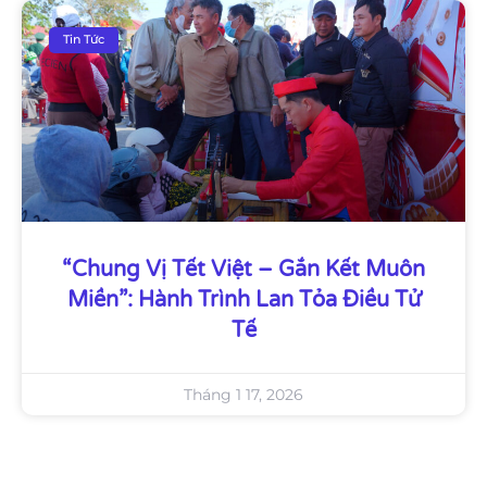
Tin Tức
“Chung Vị Tết Việt – Gắn Kết Muôn
Miền”: Hành Trình Lan Tỏa Điều Tử
Tế
Tháng 1 17, 2026