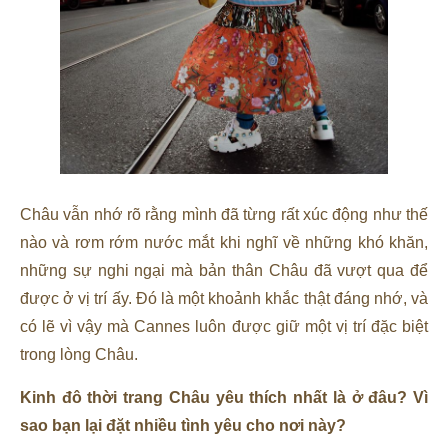
Châu vẫn nhớ rõ rằng mình đã từng rất xúc động như thế
nào và rơm rớm nước mắt khi nghĩ về những khó khăn,
những sự nghi ngại mà bản thân Châu đã vượt qua để
được ở vị trí ấy. Đó là một khoảnh khắc thật đáng nhớ, và
có lẽ vì vậy mà Cannes luôn được giữ một vị trí đặc biệt
trong lòng Châu.
Kinh đô thời trang Châu yêu thích nhất là ở đâu? Vì
sao bạn lại đặt nhiều tình yêu cho nơi này?