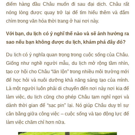
điểm hàng đầu Châu muốn đi sau đại dịch. Châu rất
nóng lòng được quay trở lại để tìm hiểu thêm và đắm
chìm trong văn hóa thời trang ở hai nơi này.
Với bạn, du lịch có ý nghĩ thế nào và sẽ ảnh hưởng ra
sao nếu bạn không được du lịch, khám phá đây đó?
Du lịch có ý nghĩa quan trọng trong cuộc sống của Châu.
Giống như nghề người mẫu, du lịch mở rộng tầm nhìn,
tạo cơ hội cho Châu “lăn lộn” trong nhiều môi trường mới
để học hỏi và nuôi dưỡng khả năng sáng tạo của mình.
Là một người luôn phải di chuyển đến nơi này nơi kia để
làm việc, du lịch cũng cho phép Châu tạm nghỉ ngơi và
dành thời gian để “sạc pin” lại. Nó giúp Châu duy trì sự
cân bằng giữa công việc – cuộc sống và tạo động lực để
làm việc chăm chỉ hơn nữa.