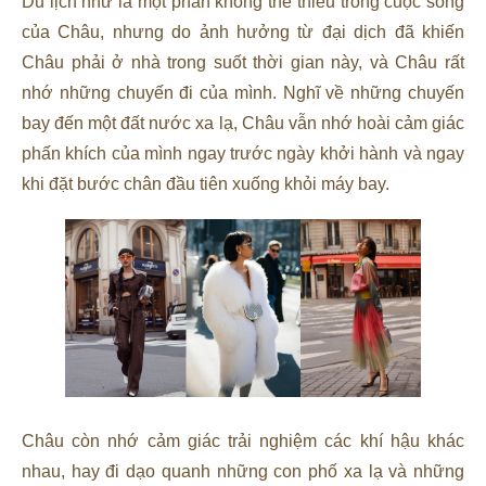
Du lịch như là một phần không thể thiếu trong cuộc sống
của Châu, nhưng do ảnh hưởng từ đại dịch đã khiến
Châu phải ở nhà trong suốt thời gian này, và Châu rất
nhớ những chuyến đi của mình. Nghĩ về những chuyến
bay đến một đất nước xa lạ, Châu vẫn nhớ hoài cảm giác
phấn khích của mình ngay trước ngày khởi hành và ngay
khi đặt bước chân đầu tiên xuống khỏi máy bay.
Châu còn nhớ cảm giác trải nghiệm các khí hậu khác
nhau, hay đi dạo quanh những con phố xa lạ và những