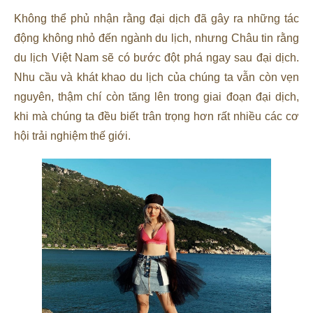
Không thể phủ nhận rằng đại dịch đã gây ra những tác
động không nhỏ đến ngành du lịch, nhưng Châu tin rằng
du lịch Việt Nam sẽ có bước đột phá ngay sau đại dịch.
Nhu cầu và khát khao du lịch của chúng ta vẫn còn vẹn
nguyên, thậm chí còn tăng lên trong giai đoạn đại dịch,
khi mà chúng ta đều biết trân trọng hơn rất nhiều các cơ
hội trải nghiệm thế giới.