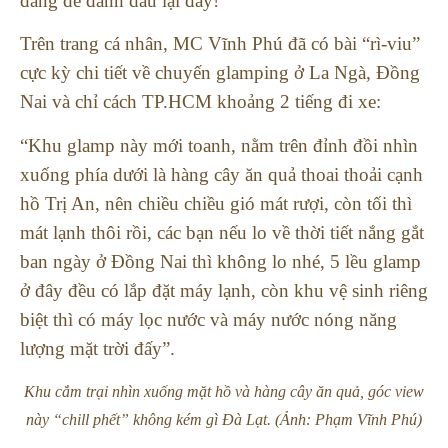
đáng để đánh dấu lại đấy!
Trên trang cá nhân, MC Vĩnh Phú đã có bài “rì-viu”
cực kỳ chi tiết về chuyến glamping ở La Ngà, Đồng
Nai và chỉ cách TP.HCM khoảng 2 tiếng đi xe:
“Khu glamp này mới toanh, nằm trên đỉnh đồi nhìn
xuống phía dưới là hàng cây ăn quả thoai thoải cạnh
hồ Trị An, nên chiều chiều gió mát rượi, còn tối thì
mát lạnh thôi rồi, các bạn nếu lo về thời tiết nắng gắt
ban ngày ở Đồng Nai thì không lo nhé, 5 lều glamp
ở đây đều có lắp đặt máy lạnh, còn khu vệ sinh riêng
biệt thì có máy lọc nước và máy nước nóng năng
lượng mặt trời đấy”.
Khu cắm trại nhìn xuống mặt hồ và hàng cây ăn quả, góc view
này “chill phết” không kém gì Đà Lạt. (Ảnh: Phạm Vĩnh Phú)