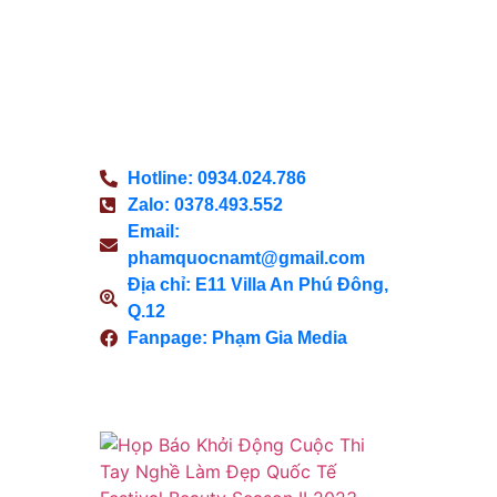
Du lịch & Ẩm thực là một cổng
thông tin công bằng và khách
quan, nơi độc giả có thể tìm thấy
thông tin tốt nhất, các sự kiện gần
đây và tin tức giải trí.
Hotline: 0934.024.786
Zalo: 0378.493.552
Email:
phamquocnamt@gmail.com
Địa chỉ: E11 Villa An Phú Đông,
Q.12
Fanpage: Phạm Gia Media
Xem Thêm
Họp
Báo
Khởi