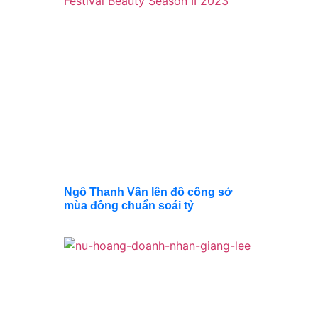
Động
Cuộc
Thi Tay
Nghề
Làm
Đẹp
Quốc
Tế
Festival
Beauty
Season
II 2023
Ngô Thanh Vân lên đồ công sở
mùa đông chuẩn soái tỷ
NỮ
HOÀNG
DOANH
NHÂN
GIANG
LEE – “