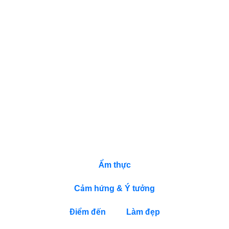
LUXURY
”
TRONG
BUỔI
SINH
NHẬT
TRÊN
DU
THUYỀN
ROS
YACHT
CLUB
DANH MỤC
Ẩm thực
Cảm hứng & Ý tưởng
Điểm đến
Làm đẹp