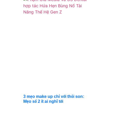
Hệ
Gen Z
mới
sắp
tạo
cơn
địa
chấn
dưới
bàn
tay
của
Phạm
Gia
Media
Và US
Dental
3 mẹo make up chỉ với thỏi son:
Mẹo số 2 ít ai nghĩ tới
DANH MỤC