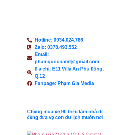
thông tin công bằng và khách
quan, nơi độc giả có thể tìm thấy
thông tin tốt nhất, các sự kiện gần
đây và tin tức giải trí.
Hotline: 0934.024.786
Zalo: 0378.493.552
Email:
phamquocnamt@gmail.com
Địa chỉ: E11 Villa An Phú Đông,
Q.12
Fanpage: Phạm Gia Media
Xem Thêm
Chồng mua xe 90 triệu làm nhà di
động đưa vợ con du lịch muôn nơi
Thế