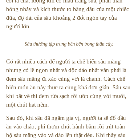
coi là chất lượng khi có màu trắng sữa, phần thân
bóng nhẫy và kích thước to bằng đầu của một chiếc
đũa, độ dài của sâu khoảng 2 đốt ngón tay của
người lớn.
Sâu thường tập trung bên bên trong thân cây.
Có rất nhiều cách để người ta chế biến sâu măng
nhưng có lẽ ngon nhất và độc đáo nhất vẫn phải là
đem sâu măng đi xào cùng với lá chanh. Cách chế
biến món ăn này thực ra cũng khá đơn giản. Sâu sau
khi bắt về thì đem rửa sạch rồi ướp cùng với muối,
một chút hạt nêm.
Sau đó, khi sâu đã ngấm gia vị, người ta sẽ đổ dầu
ăn vào chảo, phi thơm chút hành băm rồi trút toàn
bộ sâu măng vào và đảo lên thật đều. Khi thấy sâu