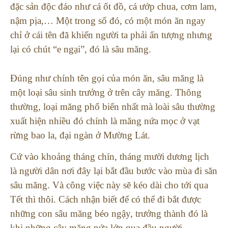
đặc sản độc đáo như cá ốt đồ, cá ướp chua, cơm lam,
nậm pịa,… Một trong số đó, có một món ăn ngay
chỉ ở cái tên đã khiến người ta phải ấn tượng nhưng
lại có chút “e ngại”, đó là sâu măng.
Đúng như chính tên gọi của món ăn, sâu măng là
một loại sâu sinh trưởng ở trên cây măng. Thông
thường, loại măng phổ biến nhất mà loài sâu thường
xuất hiện nhiều đó chính là măng nứa mọc ở vạt
rừng bao la, đại ngàn ở Mường Lát.
Cứ vào khoảng tháng chín, tháng mười dương lịch
là người dân nơi đây lại bắt đầu bước vào mùa đi săn
sâu măng. Và công việc này sẽ kéo dài cho tới qua
Tết thì thôi. Cách nhận biết để có thể đi bắt được
những con sâu măng béo ngậy, trưởng thành đó là
khi những cây măng nứa lớn qua đầu người.