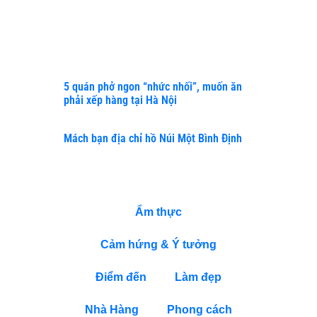
QUẢN
TRỊ
DOANH
NGHIỆP
5 quán phở ngon “nhức nhối”, muốn ăn
phải xếp hàng tại Hà Nội
Mách bạn địa chỉ hồ Núi Một Bình Định
DANH MỤC
Ẩm thực
Cảm hứng & Ý tưởng
Điểm đến
Làm đẹp
Nhà Hàng
Phong cách