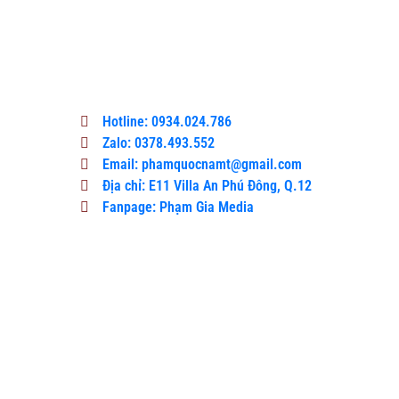
Du lịch & Ẩm thực là một cổng thông tin
công bằng và khách quan, nơi độc giả có
thể tìm thấy thông tin tốt nhất, các sự
kiện gần đây và tin tức giải trí.
Hotline: 0934.024.786
Zalo: 0378.493.552
Email: phamquocnamt@gmail.com
Địa chỉ: E11 Villa An Phú Đông, Q.12
Fanpage: Phạm Gia Media
Xem Thêm
VCCI –
HCM
THÚC
ĐẨY
CHUYỂN
ĐỔI SỐ
TRONG