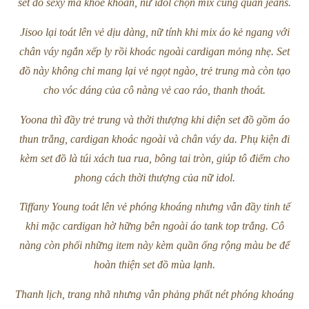
set đồ sexy mà khỏe khoắn, nữ idol chọn mix cùng quần jeans.
Jisoo lại toát lên vẻ dịu dàng, nữ tính khi mix áo kẻ ngang với
chân váy ngắn xếp ly rồi khoác ngoài cardigan mỏng nhẹ. Set
đồ này không chỉ mang lại vẻ ngọt ngào, trẻ trung mà còn tạo
cho vóc dáng của cô nàng vẻ cao ráo, thanh thoát.
Yoona thì đầy trẻ trung và thời thượng khi diện set đồ gồm áo
thun trắng, cardigan khoác ngoài và chân váy da. Phụ kiện đi
kèm set đồ là túi xách tua rua, bông tai tròn, giúp tô điểm cho
phong cách thời thượng của nữ idol.
Tiffany Young toát lên vẻ phóng khoáng nhưng vẫn đầy tinh tế
khi mặc cardigan hờ hững bên ngoài áo tank top trắng. Cô
nàng còn phối những item này kèm quần ống rộng màu be để
hoàn thiện set đồ mùa lạnh.
Thanh lịch, trang nhã nhưng vẫn phảng phất nét phóng khoáng