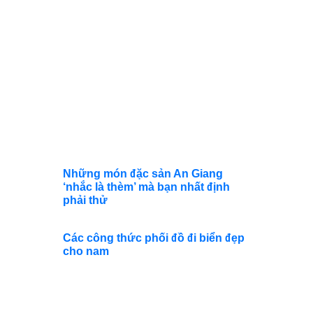
ở The
Lovers
Deep,
khách
sạn
dưới
nước
giá
gần 7
tỉ/
đêm?
Những món đặc sản An Giang
‘nhắc là thèm’ mà bạn nhất định
phải thử
Các công thức phối đồ đi biển đẹp
cho nam
DANH MỤC