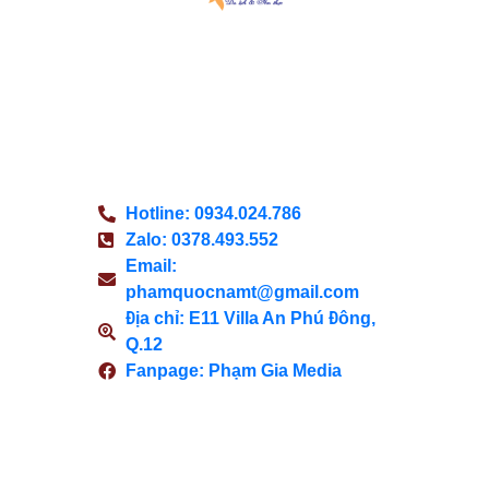
Du lịch & Ẩm thực là một cổng
thông tin công bằng và khách
quan, nơi độc giả có thể tìm thấy
thông tin tốt nhất, các sự kiện gần
đây và tin tức giải trí.
Hotline: 0934.024.786
Zalo: 0378.493.552
Email:
phamquocnamt@gmail.com
Địa chỉ: E11 Villa An Phú Đông,
Q.12
Fanpage: Phạm Gia Media
Xem Thêm
Có gì