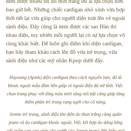
item được nhiều tín đồ thời trang ưu ái lựa chọn hơn
bao giờ hết. Những chiếc cardigan nhỏ xinh vừa hợp
thời tiết lại vừa giúp cho người diện toát lên vẻ ngoài
sành điệu. Đây cũng là item được các sao Hàn thi
nhau diện, tuy nhiên mỗi người lại có sự lựa chọn vô
cùng khác biệt. Để luôn ghi điểm khi diện cardigan,
bạn hãy tham khảo cách lên đồ vừa trẻ trung, vừa
sành điệu như các mỹ nhân Kpop dưới đây.
Hayoung (Apink) diện cardigan theo cách nguyên bản, đó là
khoác ngoài mẫu đầm liền giúp vẻ ngoài điệu đà nữ tính. Việc
chọn trang phục với tông màu tươi sáng nổi bật càng giúp tăng
thêm phần trẻ trung rạng ngời cho cô nàng.
Jennie trẻ trung, sành điệu khi diện áo thun trắng cùng quần
jeans và áo cardigan khoác ngoài. Việc kết hợp áo dáng lửng
với quần cạp cao giúp cho outfit của Jennie mang đến hiệu quả