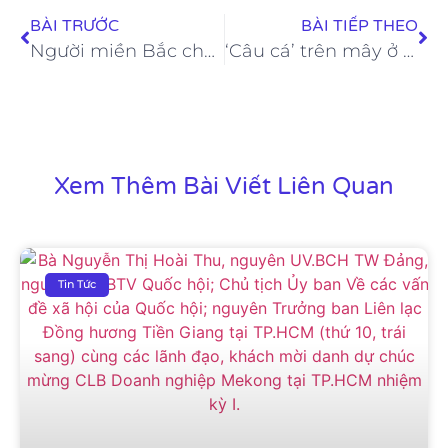
BÀI TRƯỚC
BÀI TIẾP THEO
Người miền Bắc chuộng ăn gì vào mùa đông?
‘Câu cá’ trên mây ở Lảo Thẩn mùa đông
Xem Thêm Bài Viết Liên Quan
Tin Tức