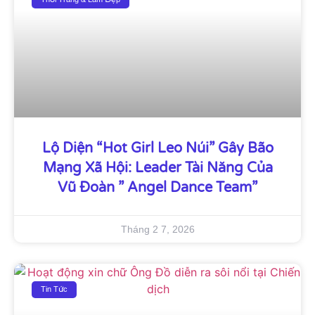
Lộ Diện “Hot Girl Leo Núi” Gây Bão
Mạng Xã Hội: Leader Tài Năng Của
Vũ Đoàn ” Angel Dance Team”
Tháng 2 7, 2026
Tin Tức