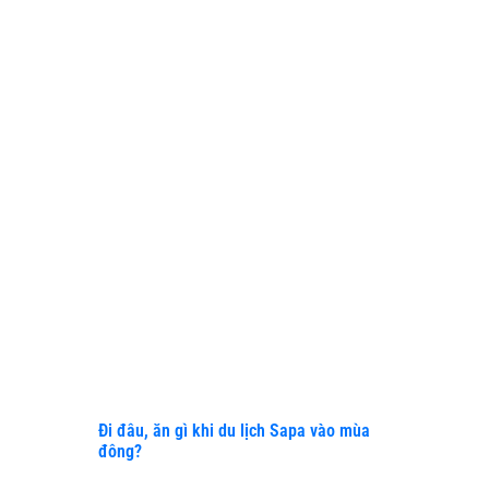
Lộ
diện
“Hot
girl leo
núi”
gây
bão
mạng
xã hội:
Leader
tài
năng
của vũ
đoàn ”
Angel
dance
team”
Đi đâu, ăn gì khi du lịch Sapa vào mùa
đông?