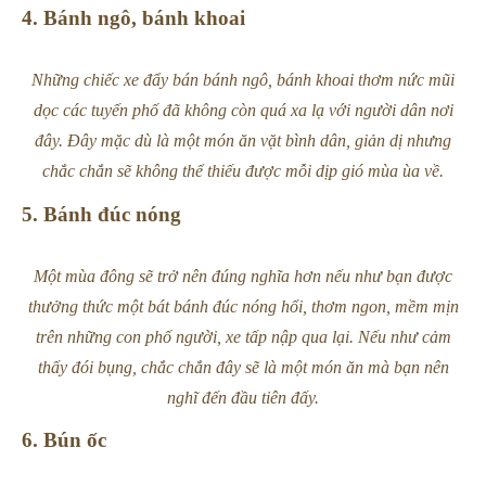
4. Bánh ngô, bánh khoai
Những chiếc xe đẩy bán bánh ngô, bánh khoai thơm nức mũi
dọc các tuyến phố đã không còn quá xa lạ với người dân nơi
đây. Đây mặc dù là một món ăn vặt bình dân, giản dị nhưng
chắc chắn sẽ không thể thiếu được mỗi dịp gió mùa ùa về.
5. Bánh đúc nóng
Một mùa đông sẽ trở nên đúng nghĩa hơn nếu như bạn được
thưởng thức một bát bánh đúc nóng hổi, thơm ngon, mềm mịn
trên những con phố người, xe tấp nập qua lại. Nếu như cảm
thấy đói bụng, chắc chắn đây sẽ là một món ăn mà bạn nên
nghĩ đến đầu tiên đấy.
6. Bún ốc