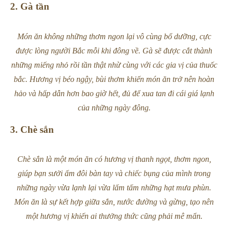
2. Gà tần
Món ăn không những thơm ngon lại vô cùng bổ dưỡng, cực
được lòng người Bắc mỗi khi đông về. Gà sẽ được cắt thành
những miếng nhỏ rồi tần thật nhừ cùng với các gia vị của thuốc
bắc. Hương vị béo ngậy, bùi thơm khiến món ăn trở nên hoàn
hảo và hấp dẫn hơn bao giờ hết, đủ để xua tan đi cái giá lạnh
của những ngày đông.
3. Chè sắn
Chè sắn là một món ăn có hương vị thanh ngọt, thơm ngon,
giúp bạn sưởi ấm đôi bàn tay và chiếc bụng của mình trong
những ngày vừa lạnh lại vừa lấm tấm những hạt mưa phùn.
Món ăn là sự kết hợp giữa sắn, nước đường và gừng, tạo nên
một hương vị khiến ai thưởng thức cũng phải mê mẩn.