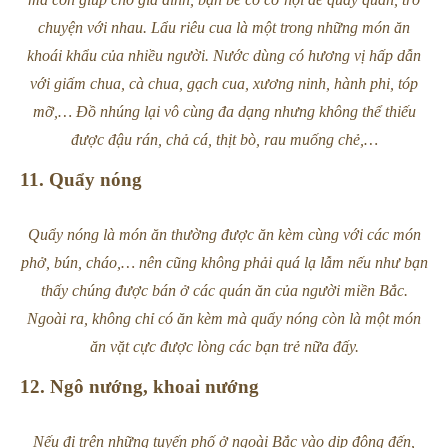
chuyện với nhau. Lẩu riêu cua là một trong những món ăn
khoái khẩu của nhiều người. Nước dùng có hương vị hấp dẫn
với giấm chua, cà chua, gạch cua, xương ninh, hành phi, tóp
mỡ,… Đồ nhúng lại vô cùng đa dạng nhưng không thể thiếu
được đậu rán, chả cá, thịt bò, rau muống chẻ,…
11. Quẩy nóng
Quẩy nóng là món ăn thường được ăn kèm cùng với các món
phở, bún, cháo,… nên cũng không phải quá lạ lẫm nếu như bạn
thấy chúng được bán ở các quán ăn của người miền Bắc.
Ngoài ra, không chỉ có ăn kèm mà quẩy nóng còn là một món
ăn vặt cực được lòng các bạn trẻ nữa đấy.
12. Ngô nướng, khoai nướng
Nếu đi trên những tuyến phố ở ngoài Bắc vào dịp đông đến,