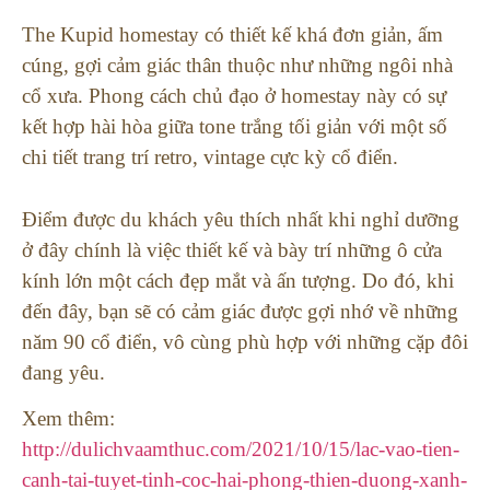
The Kupid homestay có thiết kế khá đơn giản, ấm
cúng, gợi cảm giác thân thuộc như những ngôi nhà
cổ xưa. Phong cách chủ đạo ở homestay này có sự
kết hợp hài hòa giữa tone trắng tối giản với một số
chi tiết trang trí retro, vintage cực kỳ cổ điển.
Điểm được du khách yêu thích nhất khi nghỉ dưỡng
ở đây chính là việc thiết kế và bày trí những ô cửa
kính lớn một cách đẹp mắt và ấn tượng. Do đó, khi
đến đây, bạn sẽ có cảm giác được gợi nhớ về những
năm 90 cổ điển, vô cùng phù hợp với những cặp đôi
đang yêu.
Xem thêm:
http://dulichvaamthuc.com/2021/10/15/lac-vao-tien-
canh-tai-tuyet-tinh-coc-hai-phong-thien-duong-xanh-