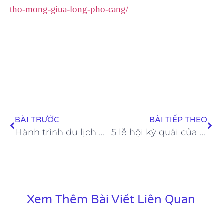
tho-mong-giua-long-pho-cang/
BÀI TRƯỚC
BÀI TIẾP THEO
Hành trình du lịch Nhật Bản mùa lá đỏ quyến rũ
5 lễ hội kỳ quái của người Ấn Độ khiến du khách rợn người
Xem Thêm Bài Viết Liên Quan