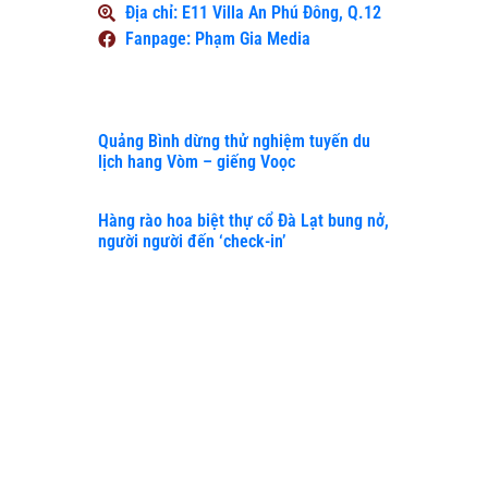
Địa chỉ: E11 Villa An Phú Đông, Q.12
Fanpage: Phạm Gia Media
Xem Thêm
Quảng Bình dừng thử nghiệm tuyến du
lịch hang Vòm – giếng Voọc
Hàng rào hoa biệt thự cổ Đà Lạt bung nở,
người người đến ‘check-in’
Check-
in
không
khí
Giáng
sinh
sớm tại
5 quán
cà phê
TP.HCM