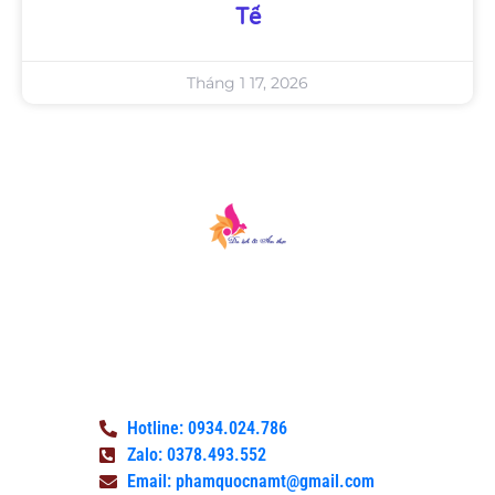
Tế
Tháng 1 17, 2026
Du lịch & Ẩm thực là một cổng thông tin
công bằng và khách quan, nơi độc giả có
thể tìm thấy thông tin tốt nhất, các sự
kiện gần đây và tin tức giải trí.
Hotline: 0934.024.786
Zalo: 0378.493.552
Email: phamquocnamt@gmail.com