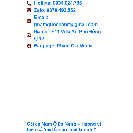
Hotline: 0934.024.786
Zalo: 0378.493.552
Email:
phamquocnamt@gmail.com
Địa chỉ: E11 Villa An Phú Đông,
Q.12
Fanpage: Phạm Gia Media
Xem Thêm
Hoa dã
quỳ
“nhuộm
vàng”
núi lửa
Chư
Đăng Ya
Gỏi cá Nam Ô Đà Nẵng – Hương vị
biển cả ‘một lần ăn, một lần nhớ’