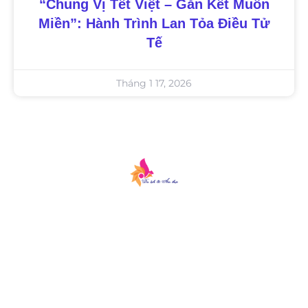
“Chung Vị Tết Việt – Gắn Kết Muôn
Miền”: Hành Trình Lan Tỏa Điều Tử
Tế
Tháng 1 17, 2026
Du lịch & Ẩm thực là một cổng
thông tin công bằng và khách
quan, nơi độc giả có thể tìm thấy
thông tin tốt nhất, các sự kiện gần
đây và tin tức giải trí.