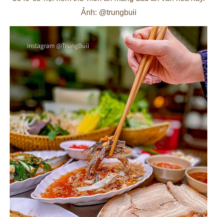
Ảnh: @trungbuii