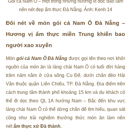
Gỏi cá Nam Ô – một trong những hương vị độc đáo làm
nên nét đẹp ẩm thực Đà Nẵng. Ảnh: Kenh 14
Đôi nét về món gỏi cá Nam Ô Đà Nẵng –
Hương vị ẩm thực miền Trung khiến bao
người xao xuyến
Món
gỏi cá Nam Ô Đà Nẵng
được gọi tên theo nơi khởi
nguồn của món ăn là làng chài Nam Ô có tuổi đời hàng
trăm năm nằm ở cửa sông Cu Đê, dưới chân đèo Hải
Vân thuộc quận Liên Chiểu, TP. Đà Nẵng. Địa điểm trên
cách trung tâm thành phố khoảng 15 km và du khách có
thể đi dọc theo QL 1A hướng Nam – Bắc đến khu vực
làng chài Nam Ô có thể dừng chân để tìm hiểu, quan sát
cũng như trải nghiệm thưởng thức món ăn làm nên
nét
ẩm thực xứ Đà thành
.