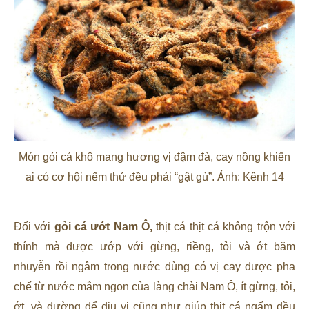
Món gỏi cá khô mang hương vị đậm đà, cay nồng khiến
ai có cơ hội nếm thử đều phải “gật gù”. Ảnh: Kênh 14
Đối với
gỏi cá ướt Nam Ô,
thịt cá thịt cá không trộn với
thính mà được ướp với gừng, riềng, tỏi và ớt băm
nhuyễn rồi ngâm trong nước dùng có vị cay được pha
chế từ nước mắm ngon của làng chài Nam Ô, ít gừng, tỏi,
ớt, và đường để dịu vị cũng như giúp thịt cá ngấm đều