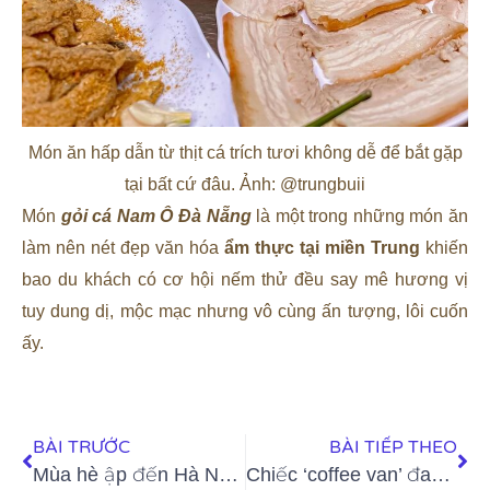
Món ăn hấp dẫn từ thịt cá trích tươi không dễ để bắt gặp
tại bất cứ đâu. Ảnh: @trungbuii
Món
gỏi cá Nam Ô Đà Nẵng
là một trong những món ăn
làm nên nét đẹp văn hóa
ẩm thực tại miền Trung
khiến
bao du khách có cơ hội nếm thử đều say mê hương vị
tuy dung dị, mộc mạc nhưng vô cùng ấn tượng, lôi cuốn
ấy.
BÀI TRƯỚC
BÀI TIẾP THEO
Mùa hè ập đến Hà Nội rồi, nếu có bán các loại nước “khổng lồ” thế này thì còn gì tuyệt vời bằng
Chiếc ‘coffee van’ đang gây chú ý ở Đà Lạt có gì hấp dẫn?