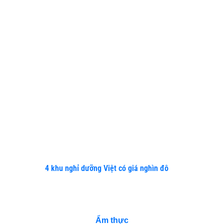
Điểm
danh
5 app
chỉnh
sửa
video
trên
điện
thoại
cực
“đã”
để
“sống
ảo”
4 khu nghỉ dưỡng Việt có giá nghìn đô
DANH MỤC
Ẩm thực