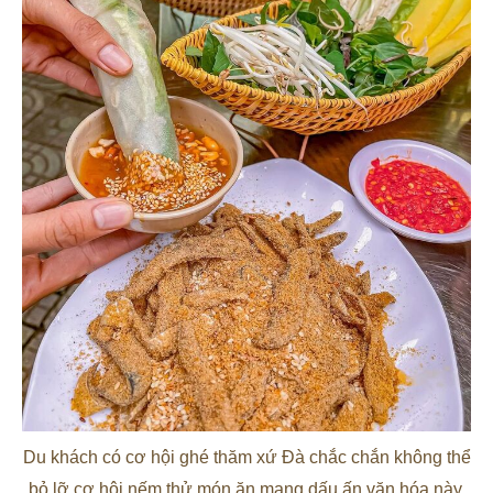
Du khách có cơ hội ghé thăm xứ Đà chắc chắn không thể
bỏ lỡ cơ hội nếm thử món ăn mang dấu ấn văn hóa này.