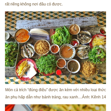
rất riêng không nơi đâu có được.
Món cá trích “đúng điệu” được ăn kèm với nhiều loại thức
ăn phụ hấp dẫn như bánh tráng, rau xanh…Ảnh: Kênh 14