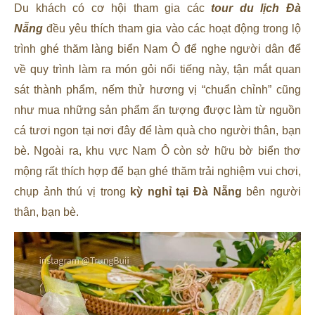
Du khách có cơ hội tham gia các
tour du lịch Đà
Nẵng
đều yêu thích tham gia vào các hoạt động trong lộ
trình ghé thăm làng biển Nam Ô để nghe người dân để
về quy trình làm ra món gỏi nổi tiếng này, tận mắt quan
sát thành phẩm, nếm thử hương vị “chuẩn chỉnh” cũng
như mua những sản phẩm ấn tượng được làm từ nguồn
cá tươi ngon tại nơi đây để làm quà cho người thân, bạn
bè. Ngoài ra, khu vực Nam Ô còn sở hữu bờ biển thơ
mộng rất thích hợp để bạn ghé thăm trải nghiệm vui chơi,
chụp ảnh thú vị trong
kỳ nghỉ tại Đà Nẵng
bên người
thân, bạn bè.