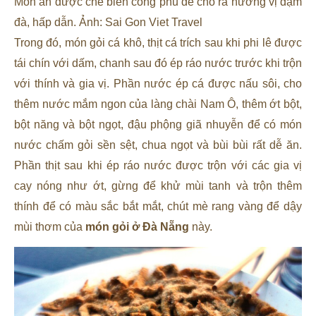
Món ăn được chế biến công phu để cho ra hương vị đậm
đà, hấp dẫn. Ảnh: Sai Gon Viet Travel
Trong đó, món gỏi cá khô, thịt cá trích sau khi phi lê được
tái chín với dấm, chanh sau đó ép ráo nước trước khi trộn
với thính và gia vị. Phần nước ép cá được nấu sôi, cho
thêm nước mắm ngon của làng chài Nam Ô, thêm ớt bột,
bột năng và bột ngọt, đậu phộng giã nhuyễn để có món
nước chấm gỏi sền sệt, chua ngọt và bùi bùi rất dễ ăn.
Phần thịt sau khi ép ráo nước được trộn với các gia vị
cay nóng như ớt, gừng để khử mùi tanh và trộn thêm
thính để có màu sắc bắt mắt, chút mè rang vàng để dậy
mùi thơm của
món gỏi ở Đà Nẵng
này.