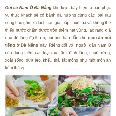
Gỏi cá Nam Ô Đà Nẵng
khi được bày biện ra bàn phục
vụ thực khách sẽ có bánh đa nướng cùng các loại rau
sống bao gồm xà lách, rau giá, bắp chuối bà và không thể
thiếu nước chấm được trộn thêm hạt vừng, lạc rang giã
nhỏ để tăng độ thơm, bùi béo hấp dẫn cho
món ăn nổi
tiếng ở Đà Nẵng
này. Riêng đối với người dân Nam Ô
còn dùng thêm các loại rau trâm, đinh lăng, chuối rừng,
xoài sống, dưa leo, khế…thái lát mỏng như một món ăn
kèm thú vị.