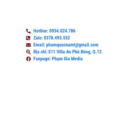
công bằng và khách quan, nơi độc giả có
thể tìm thấy thông tin tốt nhất, các sự
kiện gần đây và tin tức giải trí.
Hotline: 0934.024.786
Zalo: 0378.493.552
Email: phamquocnamt@gmail.com
Địa chỉ: E11 Villa An Phú Đông, Q.12
Fanpage: Phạm Gia Media
Xem Thêm
Tổ
chức
khai
trương
cho cơ
sở làm
đẹp
2024