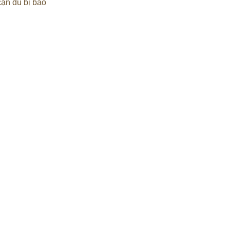
ạn dù bị bao