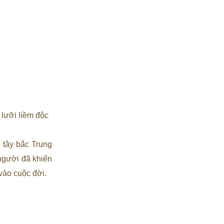
lưỡi liềm độc
 tây bắc Trung
người đã khiến
 vào cuộc đời.