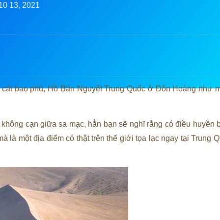
10 13, 2021
ị cát bao phủ, Hồ Bán Nguyệt Trung Quốc ở Đôn Hoàng như m
không cạn giữa sa mạc, hẳn bạn sẽ nghĩ rằng có điều huyền b
là một địa điểm có thật trên thế giới tọa lạc ngay tại Trung Q