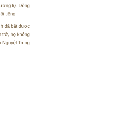
 tương tự. Dòng
ổi tiếng.
ính đã bắt được
 trở, họ không
n Nguyệt Trung