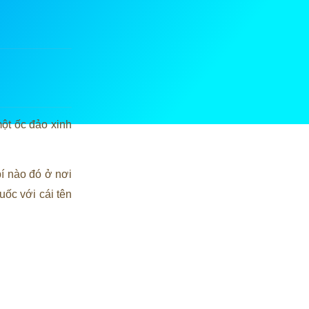
ột ốc đảo xinh
í nào đó ở nơi
uốc với cái tên