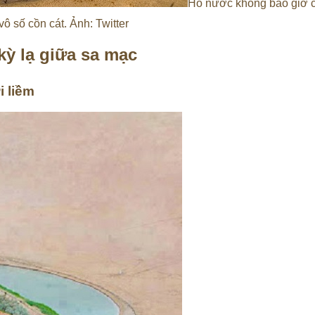
Hồ nước không bao giờ c
ô số cồn cát. Ảnh: Twitter
ỳ lạ giữa sa mạc
i liềm