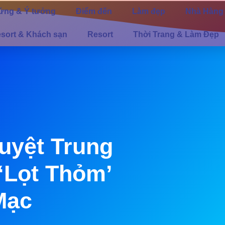
ứng & Ý tưởng
Điểm đến
Làm đẹp
Nhà Hàng
sort & Khách sạn
Resort
Thời Trang & Làm Đẹp
uyệt Trung
‘lọt Thỏm’
Mạc