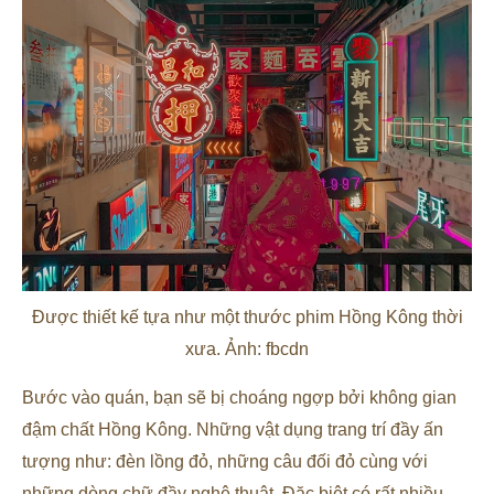
Được thiết kế tựa như một thước phim Hồng Kông thời
xưa. Ảnh: fbcdn
Bước vào quán, bạn sẽ bị choáng ngợp bởi không gian
đậm chất Hồng Kông. Những vật dụng trang trí đầy ấn
tượng như: đèn lồng đỏ, những câu đối đỏ cùng với
những dòng chữ đầy nghệ thuật. Đặc biệt có rất nhiều