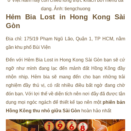
ở Việt Nam này còn chiều lòng thực khách bởi menu đa
dạng. Ảnh: tiengchuong
Hẻm Bia Lost in Hong Kong Sài
Gòn
Địa chỉ: 175/19 Phạm Ngũ Lão, Quận 1, TP HCM, nằm
gần khu phố Bùi Viện
Đến với Hẻm Bia Lost in Hong Kong Sài Gòn bạn sẽ cứ
ngỡ như mình đang lạc đến mảnh đất Hồng Kông đầy
nhộn nhịp. Hẻm bia sẽ mang đến cho bạn những trải
nghiệm đầy thú vị, có rất nhiều điều bất ngờ đang chờ
đón bạn. Với lợi thế về diện tích nên nơi đây đã được tận
dụng mọi ngóc ngách để thiết kế tạo nên một
phiên bản
Hồng Kông thu nhỏ giữa Sài Gòn
hoàn hảo nhất