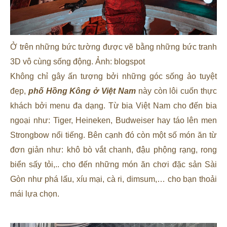
Ở trên những bức tường được vẽ bằng những bức tranh
3D vô cùng sống động. Ảnh: blogspot
Không chỉ gây ấn tượng bởi những góc sống ảo tuyệt
đẹp,
phố Hồng Kông ở Việt Nam
này còn lôi cuốn thực
khách bởi menu đa dạng. Từ bia Việt Nam cho đến bia
ngoại như: Tiger, Heineken, Budweiser hay táo lên men
Strongbow nổi tiếng. Bên cạnh đó còn một số món ăn từ
đơn giản như: khô bò vắt chanh, đậu phộng rạng, rong
biển sấy tỏi,.. cho đến những món ăn chơi đặc sản Sài
Gòn như phá lấu, xíu mại, cà ri, dimsum,… cho bạn thoải
mái lựa chọn.