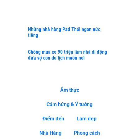
phố
Hà
Nội
Những nhà hàng Pad Thái ngon nức
tiếng
Chồng mua xe 90 triệu làm nhà di động
đưa vợ con du lịch muôn nơi
DANH MỤC
Ẩm thực
Cảm hứng & Ý tưởng
Điểm đến
Làm đẹp
Nhà Hàng
Phong cách