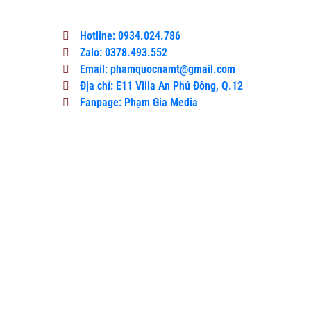
Hotline: 0934.024.786
Zalo: 0378.493.552
Email: phamquocnamt@gmail.com
Địa chỉ: E11 Villa An Phú Đông, Q.12
Fanpage: Phạm Gia Media
Xem Thêm
Đặt
tên
Xuân
Quỳnh
– Lưu
Quang
Vũ,
Xuân
Diệu
cho
đường