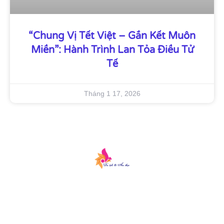
“Chung Vị Tết Việt – Gắn Kết Muôn
Miền”: Hành Trình Lan Tỏa Điều Tử
Tế
Tháng 1 17, 2026
Du lịch & Ẩm thực là một cổng thông tin
công bằng và khách quan, nơi độc giả có
thể tìm thấy thông tin tốt nhất, các sự
kiện gần đây và tin tức giải trí.