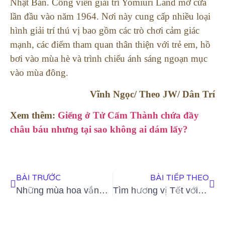
Nhật Bản. Công viên giải trí Yomiuri Land mở cửa
lần đầu vào năm 1964. Nơi này cung cấp nhiều loại
hình giải trí thú vị bao gồm các trò chơi cảm giác
mạnh, các điểm tham quan thân thiện với trẻ em, hồ
bơi vào mùa hè và trình chiếu ánh sáng ngoạn mục
vào mùa đông.
Vĩnh Ngọc/ Theo JW/ Dân Trí
Xem thêm:
Giếng ở Tử Cấm Thành chứa đầy
châu báu nhưng tại sao không ai dám lấy?
BÀI TRƯỚC
BÀI TIẾP THEO
Những mùa hoa vắng khách du lịch
Tìm hương vị Tết với món bánh chưng rán giòn, nóng hổi