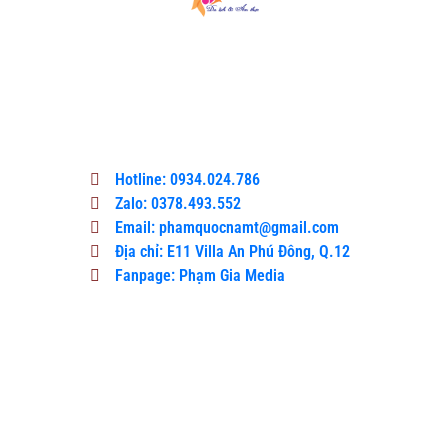
Du lịch & Ẩm thực là một cổng thông tin
công bằng và khách quan, nơi độc giả có
thể tìm thấy thông tin tốt nhất, các sự
kiện gần đây và tin tức giải trí.
Hotline: 0934.024.786
Zalo: 0378.493.552
Email: phamquocnamt@gmail.com
Địa chỉ: E11 Villa An Phú Đông, Q.12
Fanpage: Phạm Gia Media
Xem Thêm
VCCI –
HCM
THÚC
ĐẨY
CHUYỂN