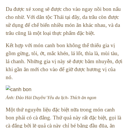
Da được xé xong sẽ được cho vào ngay nồi bon nấu
cho nhừ. Với dân tộc Thái tại đây, da trâu còn được
sử dụng để chế biến nhiều món ăn khác nhau, và da
trâu cũng là một loại thực phẩm đặc biệt.
Kết hợp với món canh bon không thể thiếu gia vị
gồm gừng, tỏi, ớt, mắc khén, lá lốt, thìa là, mùi tàu,
lá chanh. Những gia vị này sẽ được băm nhuyễn, đợi
khi gần ăn mới cho vào để giữ được hương vị của
nó.
Ảnh: Đào Hải Duyên/ Yêu du lịch- Thích ăn ngon
Một thứ nguyên liệu đặc biệt nữa trong món canh
bon phải có cà đắng. Thứ quả này rất đặc biệt, gọi là
cà đắng bởi lẽ quả cà này chỉ bé bằng đầu đũa, ăn