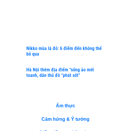
ĐỔI SỐ
TRONG
QUẢN
TRỊ
DOANH
NGHIỆP
Nikko mùa lá đỏ: 6 điểm đến không thể
bỏ qua
Hà Nội thêm địa điểm “sống ảo mới
toanh, dân thủ đô “phát sốt”
DANH MỤC
Ẩm thực
Cảm hứng & Ý tưởng