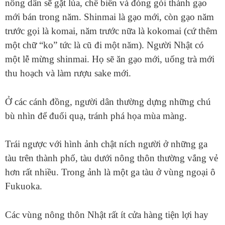
nông dân sẽ gặt lúa, chế biến và đóng gói thành gạo
mới bán trong năm. Shinmai là gạo mới, còn gạo năm
trước gọi là komai, năm trước nữa là kokomai (cứ thêm
một chữ “ko” tức là cũ đi một năm). Người Nhật có
một lễ mừng shinmai. Họ sẽ ăn gạo mới, uống trà mới
thu hoạch và làm rượu sake mới.
Ở các cánh đồng, người dân thường dựng những chú
bù nhìn để đuổi quạ, tránh phá họa mùa màng.
Trái ngược với hình ảnh chật ních người ở những ga
tàu trên thành phố, tàu dưới nông thôn thường vắng vẻ
hơn rất nhiều. Trong ảnh là một ga tàu ở vùng ngoại ô
Fukuoka.
Các vùng nông thôn Nhật rất ít cửa hàng tiện lợi hay