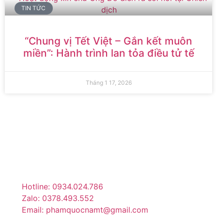
TIN TỨC
“Chung vị Tết Việt – Gắn kết muôn
miền”: Hành trình lan tỏa điều tử tế
Tháng 1 17, 2026
Du lịch & Ẩm thực là một cổng thông tin công bằng
và khách quan, nơi độc giả có thể tìm thấy thông tin
tốt nhất, các sự kiện gần đây và tin tức giải trí.
Hotline: 0934.024.786
Zalo: 0378.493.552
Email: phamquocnamt@gmail.com