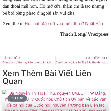
dân thoải mái hơn. Họ mở cửa, thậm chí là tạo những
bể bơi bằng phao ở ngoài sân vui đùa.
Xem thêm:
Hoa anh đào nở vào mùa thu ở Nhật Bản
Thạch Long/ Vnexpress
BÀI TRƯỚC
BÀI TIẾP THEO
Đừng làm điều này kẻo phòng khách sạn bị đột nhập
Canh bon- đặc sản Tây Bắc thanh mát, say đắm lòng người
Xem Thêm Bài Viết Liên
Quan
TIN TỨC