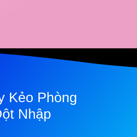
y Kẻo Phòng
Đột Nhập