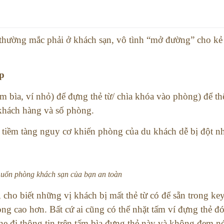
 thường mắc phải ở khách sạn, vô tình “mở đường” cho kẻ
ập
m bìa, ví nhỏ) để đựng thẻ từ/ chìa khóa vào phòng) để t
 khách hàng và số phòng.
i tiềm tàng nguy cơ khiến phòng của du khách dễ bị đột n
muốn phòng khách sạn của bạn an toàn
 cho biết những vị khách bị mất thẻ từ có để sẵn trong key
g cao hơn. Bất cứ ai cũng có thể nhặt tấm ví đựng thẻ đó
he đi thông tin trên tấm bìa đựng thẻ này và không đem n