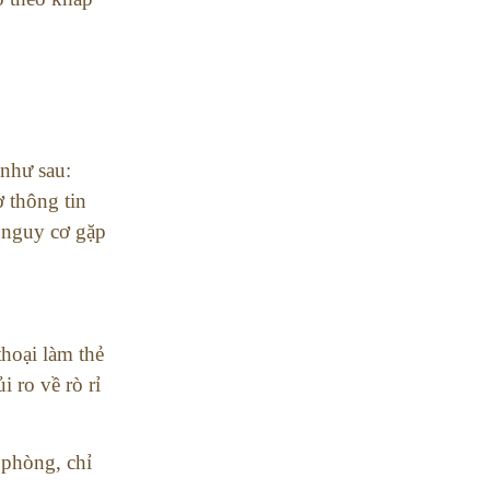
 như sau:
 thông tin
ó nguy cơ gặp
hoại làm thẻ
 ro về rò rỉ
 phòng, chỉ