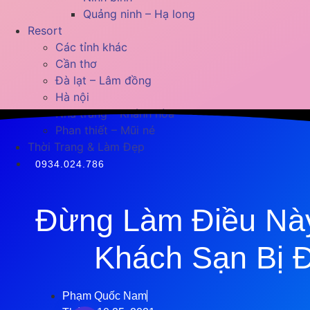
Quảng ninh – Hạ long
Resort
Các tỉnh khác
Cần thơ
Đà lạt – Lâm đồng
Hà nội
Nha trang – Khánh hòa
Phan thiết – Mũi né
Thời Trang & Làm Đẹp
0934.024.786
Đừng Làm Điều Nà
Khách Sạn Bị 
Phạm Quốc Nam