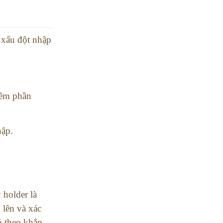
 xấu đột nhập
hêm phần
hập.
 holder là
 lên và xác
ó theo khắp