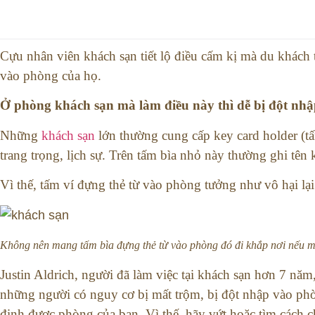
Cựu nhân viên khách sạn tiết lộ điều cấm kị mà du khách
vào phòng của họ.
Ở phòng khách sạn mà làm điều này thì dễ bị đột nh
Những
khách sạn
lớn thường cung cấp key card holder (tấ
trang trọng, lịch sự. Trên tấm bìa nhỏ này thường ghi tên
Vì thế, tấm ví đựng thẻ từ vào phòng tưởng như vô hại lạ
Không nên mang tấm bìa đựng thẻ từ vào phòng đó đi khắp nơi nếu 
Justin Aldrich, người đã làm việc tại khách sạn hơn 7 năm,
những người có nguy cơ bị mất trộm, bị đột nhập vào phòn
định được phòng của bạn. Vì thế, hãy vứt hoặc tìm cách c